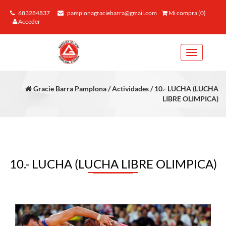
683284837
pamplonagraciebarra@gmail.com
Mi compra (0)
Acceder
Toggle
navigation
Gracie Barra Pamplona / Actividades / 10.- LUCHA (LUCHA
LIBRE OLIMPICA)
10.- LUCHA (LUCHA LIBRE OLIMPICA)