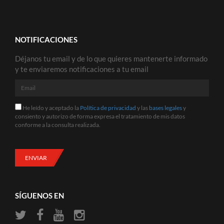
NOTIFICACIONES
Déjanos tu email y de lo que quieres mantenerte informado
y te enviaremos notificaciones a tu email
Email
He
He leído y aceptado la
Política de privacidad
y las
bases legales
y
leído
consiento y autorizo de forma expresa el tratamiento de mis datos
y
conforme a la consulta realizada.
aceptado
la
Política
de
ENVIAR
privacidad
y
las
bases
SÍGUENOS EN
legales
y
consiento